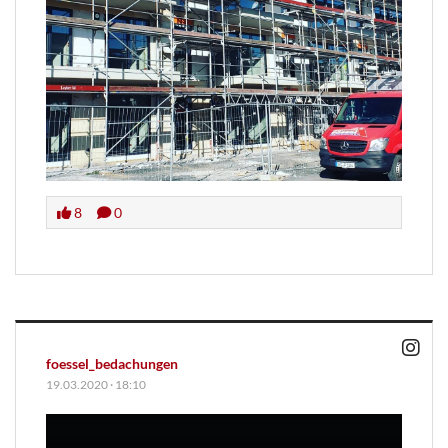
8
0
foessel_bedachungen
19.03.2020
·
18:10