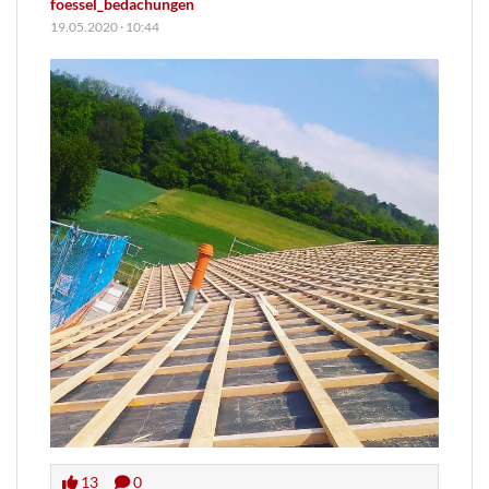
foessel_bedachungen
19.05.2020
·
10:44
13
0