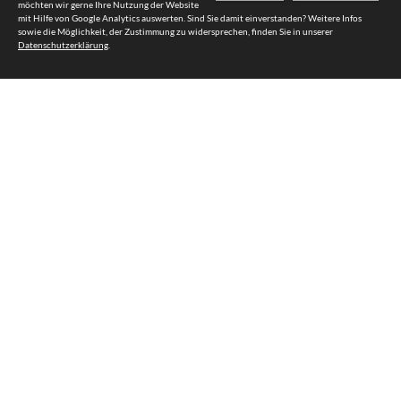
möchten wir gerne Ihre Nutzung der Website
mit Hilfe von Google Analytics auswerten. Sind Sie damit einverstanden? Weitere Infos
sowie die Möglichkeit, der Zustimmung zu widersprechen, finden Sie in unserer
Datenschutzerklärung
.
11
0
1
2
3
4
5
6
7
8
9
10
…
Fössel Bedachungen GmbH
Inhaber Claus Fössel
Kronacher Str. 28