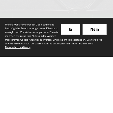
Unsere Website verwendet Cookies um eine
Ja
Nein
bestmögliche Bereitstellung unserer Dienste zu
ermöglichen. Zur Verbesserung unserer Dienste
Fössel Bedachungen GmbH
möchten wir gerne Ihre Nutzung der Website
mit Hilfe von Google Analytics auswerten. Sind Sie damit einverstanden? Weitere Infos
sowie die Möglichkeit, der Zustimmung zu widersprechen, finden Sie in unserer
Inhaber Claus Fössel
Datenschutzerklärung
.
Kronacher Str. 28
96364 Marktrodach – Zeyern
Telefon: 09262 - 9731 - 18
Telefax: 09262 - 9731 - 20
E-Mail:
info@dachbau-foessel.de
Unsere Leistungen
Dachdeckerei
Bauklempnerei
Zimmerei
Energieeffizienz